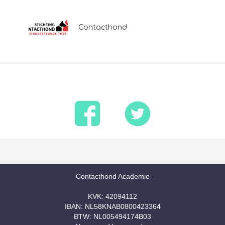
Contacthond
Contacthond Academie
KVK: 42094112
IBAN: NL58KNAB0800423364
BTW: NL005494174B03