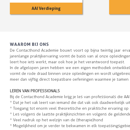
AAI Verdieping
WAAROM BIJ ONS
De Contacthond Academie bouwt voort op bijna twintig jaar erva
jarenlange praktijkervaring vormt de basis van al onze opleidinge
leert hoe iets werkt, maar ook hoe je het verantwoord toepast.
In de afgelopen jaren hebben we een eigen methodiek ontwikkel
vormt de rode draad binnen onze opleidingen en wordt uitgebrei
meer dan vijftig direct toepasbare oefeningen waarmee je samen 
LEREN VAN PROFESSIONALS
Bij de Contacthond Academie krijg je les van professionals die AAI 
* Dat je het vak leert van iemand die dat vak ook daadwerkelijk ui
* Toegang tot enorm veel theoretische en praktische ervaring op
* Les volgens de laatste praktijkinzichten en volgens de geldende
* Veel nadruk op het welzijn van de (therapie)hond
* Mogelijkheid om je verder te bekwamen in elk toepassingsgebie