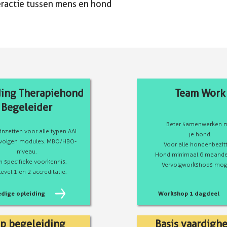
eractie tussen mens en hond
ding Therapiehond
Team Work
Begeleider
Beter samenwerken 
inzetten voor alle typen AAI.
je hond.
e volgen modules. MBO/HBO-
Voor alle hondenbezitt
niveau.
Hond minimaal 6 maande
 specifieke voorkennis.
Vervolgworkshops moge
level 1 en 2 accreditatie.
edige opleiding
Workshop 1 dagdeel
p begeleiding
Basis vaardigh