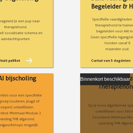
Begeleider & 
Specifieke vaardigheden
begeleid je een pup naar
therapiehond te traine
therapiehond.
begeleiden voor AAI in
iek socialisatie schema en
Geen specifieke ingangsei
aandachtspunten.
honden vanaf 6
maanden oud.
huis pakket
Cursus van 5 dagdelen
AI bijscholing
Creatieve inz
Binnenkort beschikbaar
Therapieho
enties voor een specifieke
groep (ouderen, jeugd of
Op je hond afgestemde sp
roepen) ontwikkelen.
ontwikkelen voor AAI in
derd: Minimaal Module 2
Gevorderd: Minimaal Mo
leiding THB afgerond.
opleiding THB afgero
olgworkshops mogelijk.