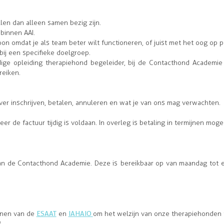
en dan alleen samen bezig zijn.
binnen AAI.
n omdat je als team beter wilt functioneren, of juist met het oog op p
bij een specifieke doelgroep.
ge opleiding therapiehond begeleider, bij de Contacthond Academie 
ereiken.
ver inschrijven, betalen, annuleren en wat je van ons mag verwachten.
er de factuur tijdig is voldaan. In overleg is betaling in termijnen mogel
van de Contacthond Academie. Deze is bereikbaar op van maandag tot
ijnen van de
ESAAT
en
IAHAIO
om het welzijn van onze therapiehonden 
.