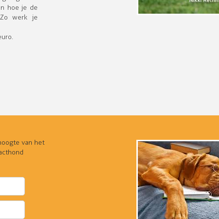
en hoe je de
. Zo werk je
euro.
 hoogte van het
tacthond