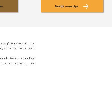
en
Bekijk onze tips
rwijs en welzijn. Die
, zodat je niet alleen
ehond. Deze methodiek
st bevat het handboek