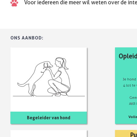
Voor iedereen die meer wil weten over de int
ONS AANBOD:
Oplei
Je hond 
4 los t
Geen
AKR 
Voll
Begeleider van hond
Pu