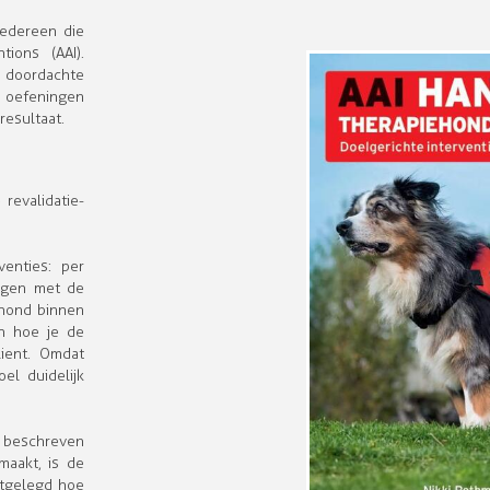
iedereen die
ions (AAI).
n doordachte
e oefeningen
resultaat.
revalidatie-
enties: per
ingen met de
 hond binnen
en hoe je de
ient. Omdat
el duidelijk
n beschreven
aakt, is de
itgelegd hoe