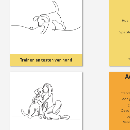
Hoe 
Specif
T
Trainen en testen van hond
A
Interv
doel
g
Gevor
op
Verv