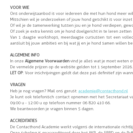
VOOR WIE
Ons onderwijsaanbod is voor iedereen die met hun hond meer will
Misschien wil je onderzoeken of jouw hond geschikt is voor inzet 
Of wil je de samenwerking tussen jou en je hond verdiepen, gewoo
Of zoek je extra kennis om je hond doelgericht in te leren zetten 
Van 1 daagse workshops, meerdaagse cursussen tot een volledi
aansluit bij jouw ambities en bij wat jij en je hond samen willen b
ALGEMEN E INFO
In onze
Algemene Voorwaarden
vind je alles wat je moet weten o
De vermelde prijzen op de website gelden tot 1 september 2026.
LET OP
: Voor inschrijvingen geldt dat deze pas definitief zijn wanne
VRAGEN
Heb je nog vragen? Mail ons gerust:
academie@contacthond.nl
Je kunt ook telefonisch contact opnemen met het Secretariaat 
09:00 u - 12:00 u op telefoon nummer 06 820 410 66.
We beantwoorden je vragen binnen 5 dagen.
ACCREDITATIES
De Contacthond Academie werkt volgens de internationale richtl
Onze scholing is geaccrediteerd door het AKR, de SPPD en de RvB