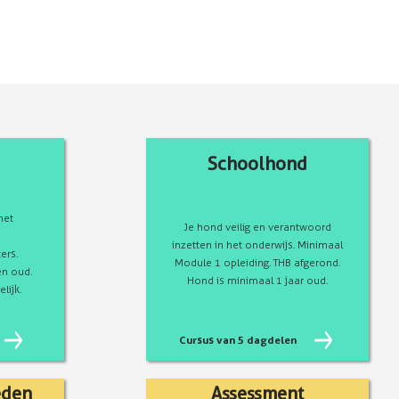
Schoolhond
met
Je hond veilig en verantwoord
inzetten in het onderwijs. Minimaal
ers.
Module 1 opleiding. THB afgerond.
n oud.
Hond is minimaal 1 jaar oud.
lijk.
Cursus van 5 dagdelen
eden
Assessment