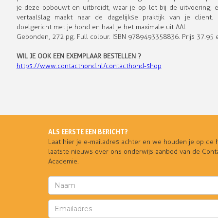
je deze opbouwt en uitbreidt, waar je op let bij de uitvoering, 
vertaalslag maakt naar de dagelijkse praktijk van je client
doelgericht met je hond en haal je het maximale uit AAI.
Gebonden, 272 pg. Full colour. ISBN 9789493358836. Prijs 37.95 
WIL JE OOK EEN EXEMPLAAR BESTELLEN ?
https://www.contacthond.nl/contacthond-shop
ALS EERSTE EEN BERICHT?
Laat hier je e-mailadres achter en we houden je op de
laatste nieuws over ons onderwijs aanbod van de Con
Academie.