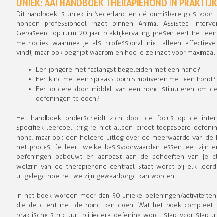
UNIEK: AAI HANDBOEK THERAPIEHOND IN PRAKTIJK
Dit handboek is uniek in Nederland en dé onmisbare gids voor 
honden professioneel inzet binnen Animal Assisted Intervent
Gebaseerd op ruim 20 jaar praktijkervaring presenteert het ee
methodiek waarmee je als professional niet alleen effectiev
vindt, maar ook begrijpt waarom en hoe je ze inzet voor maximaal 
Een jongere met faalangst begeleiden met een hond?
Een kind met een spraakstoornis motiveren met een hond?
Een oudere door middel van een hond stimuleren om de 
oefeningen te doen?
Het handboek onderscheidt zich door de focus op de interv
specifiek leerdoel krijg je niet alleen direct toepasbare oefen
hond, maar ook een heldere uitleg over de meerwaarde van de
het proces. Je leert welke basisvoorwaarden essentieel zijn 
oefeningen opbouwt en aanpast aan de behoeften van je cl
welzijn van de therapiehond centraal staat wordt bij elk leerdo
uitgelegd hoe het welzijn gewaarborgd kan worden.
In het boek worden meer dan 50 unieke oefeningen/activiteite
die de client met de hond kan doen. Wat het boek compleet m
praktische structuur: bij iedere oefening wordt stap voor stap u