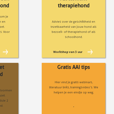
Hond
therapiehond
 om je
n en
Advies over de geschiktheid en
zet.
inzetbaarheid van jouw hond als
s. Voor
bezoek- of therapiehond of als
schoolhond.
Workshop van 3 uur
et
Gratis AAI tips
nd
Hier vind je gratis webinars,
literatuur links, trainingsvideo’s. We
elvormen
helpen je een eindje op weg.
zet.
dule 2
nd.
-