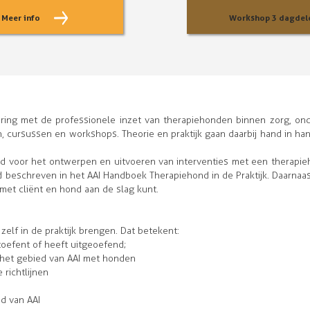
Meer info
Workshop 3 dagdel
ring met de professionele inzet van therapiehonden binnen zorg, onde
n, cursussen en workshops. Theorie en praktijk gaan daarbij hand in hand
d voor het ontwerpen en uitvoeren van interventies met een therapi
d beschreven in het AAI Handboek Therapiehond in de Praktijk. Daarnaa
met cliënt en hond aan de slag kunt.
zelf in de praktijk brengen. Dat betekent:
toefent of heeft uitgeoefend;
 het gebied van AAI met honden
 richtlijnen
d van AAI